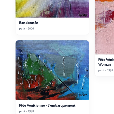
Randonnée
petit - 2006
Fête Véni
Woman
petit - 1998
Fête Vénitienne - L'embarquement
petit - 1998