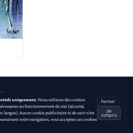
LÉGAL
entiels uniquement.
Nous utilisons des cookies
Fermer
CGU
écessaires au fonctionnement du site (sécurité,
J’ai
Mentions Légales
er, langue). Aucun cookie publicitaire ni de suivi n’est
compris
Politique de confidentialité
oursuivant votre navigation, vous acceptez ces cookies