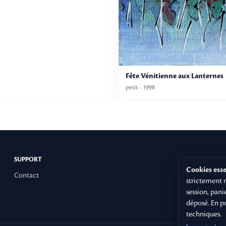
Fête Vénitienne aux Lanternes
petit - 1998
SUPPORT
Cookies ess
Contact
strictement n
session, pani
déposé. En p
techniques.